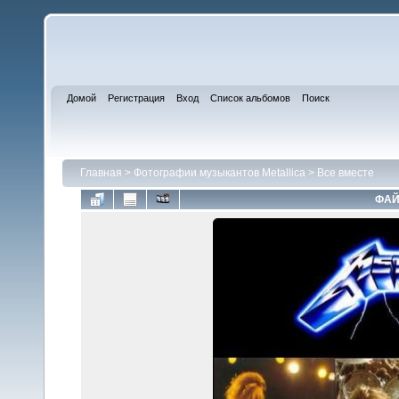
Домой
Регистрация
Вход
Список альбомов
Поиск
Главная
>
Фотографии музыкантов Metallica
>
Все вместе
ФАЙ