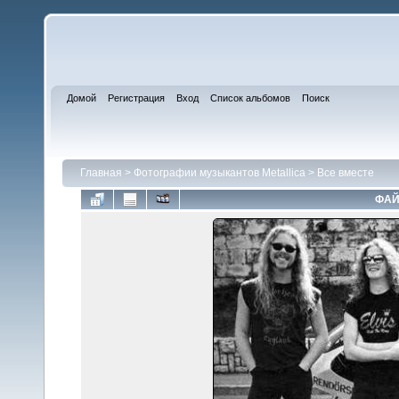
Домой
Регистрация
Вход
Список альбомов
Поиск
Главная
>
Фотографии музыкантов Metallica
>
Все вместе
ФАЙ