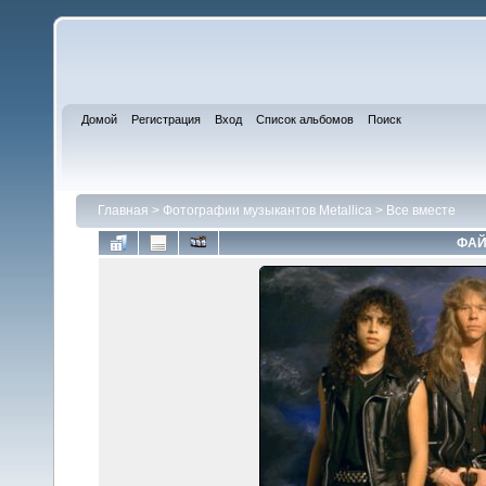
Домой
Регистрация
Вход
Список альбомов
Поиск
Главная
>
Фотографии музыкантов Metallica
>
Все вместе
ФАЙ