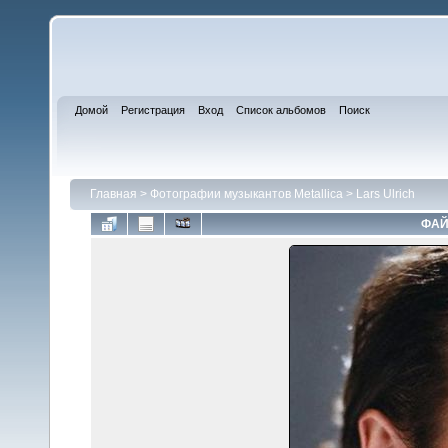
Домой
Регистрация
Вход
Список альбомов
Поиск
Главная
>
Фотографии музыкантов Metallica
>
Lars Ulrich
ФАЙ