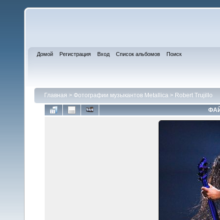
Домой
Регистрация
Вход
Список альбомов
Поиск
Главная
>
Фотографии музыкантов Metallica
>
Robert Trujillo
ФАЙ