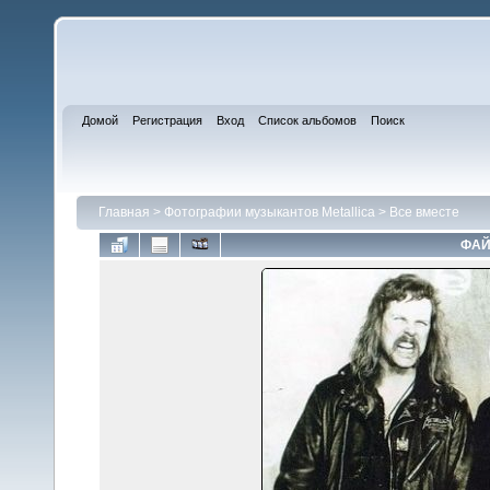
Домой
Регистрация
Вход
Список альбомов
Поиск
Главная
>
Фотографии музыкантов Metallica
>
Все вместе
ФАЙ