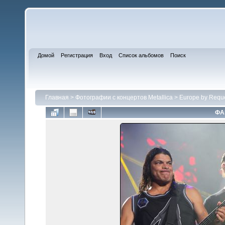
Домой
Регистрация
Вход
Список альбомов
Поиск
Главная
>
Фотографии с концертов Metallica
>
Europe by Requ
ФА