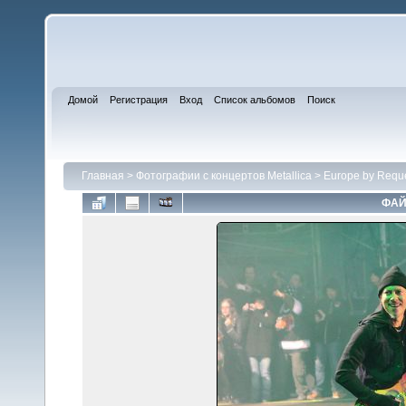
Домой
Регистрация
Вход
Список альбомов
Поиск
Главная
>
Фотографии с концертов Metallica
>
Europe by Requ
ФАЙ