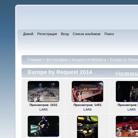
Домой
Регистрация
Вход
Список альбомов
Поиск
Главная
>
Фотографии с концертов Metallica
>
Europe by Requ
Europe by Request 2014
Назван
Просмотров: 1631
Просмотров: 1451
Просмотров:
LARS
LARS
LARS