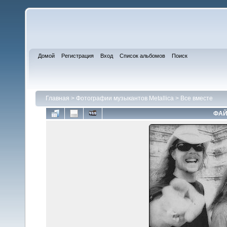
Домой
Регистрация
Вход
Список альбомов
Поиск
Главная
>
Фотографии музыкантов Metallica
>
Все вместе
ФАЙ