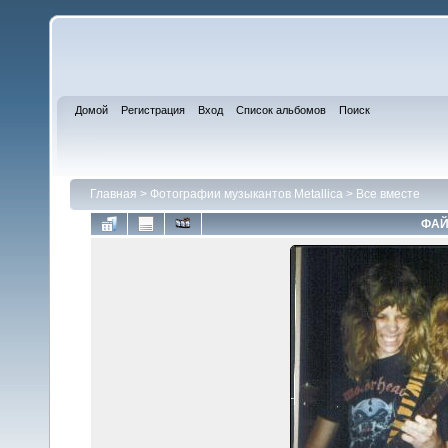
Домой
Регистрация
Вход
Список альбомов
Поиск
Главная
>
Фотографии музыкантов Metallica
>
Все вместе
ФАЙ