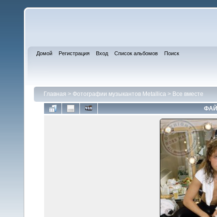
Домой
Регистрация
Вход
Список альбомов
Поиск
Главная
>
Фотографии музыкантов Metallica
>
Все вместе
ФАЙ