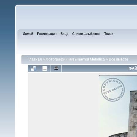
Домой
Регистрация
Вход
Список альбомов
Поиск
Главная
>
Фотографии музыкантов Metallica
>
Все вместе
ФАЙ