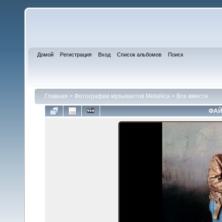
Домой
Регистрация
Вход
Список альбомов
Поиск
Главная
>
Фотографии музыкантов Metallica
>
Все вместе
ФАЙ