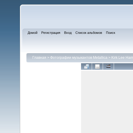
Домой
Регистрация
Вход
Список альбомов
Поиск
Главная
>
Фотографии музыкантов Metallica
>
Kirk Lee Ham