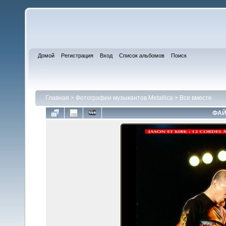
Домой
Регистрация
Вход
Список альбомов
Поиск
Главная
>
Фотографии музыкантов Metallica
>
Все вместе
ФАЙ