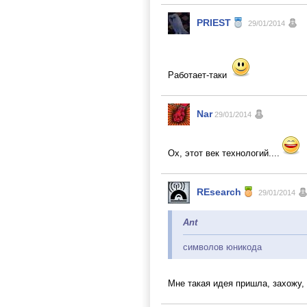
PRIEST
29/01/2014
Работает-таки
Nar
29/01/2014
Ох, этот век технологий....
REsearch
29/01/2014
Ant
символов юникода
Мне такая идея пришла, захожу,