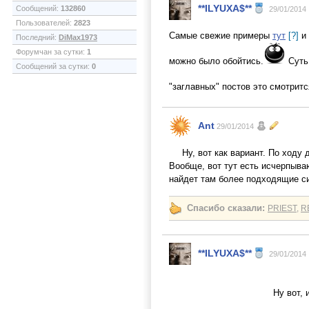
**ILYUXA$**
Сообщений:
132860
29/01/2014
Пользователей:
2823
Самые свежие примеры
тут
[?]
и
Последний:
DiMax1973
Форумчан за сутки:
1
можно было обойтись.
Суть 
Сообщений за сутки:
0
"заглавных" постов это смотритс
Ant
29/01/2014
Ну, вот как вариант. По ходу
Вообще, вот тут есть исчерпыв
найдет там более подходящие с
Спасибо сказали:
PRIEST
,
R
**ILYUXA$**
29/01/2014
Ну вот, 