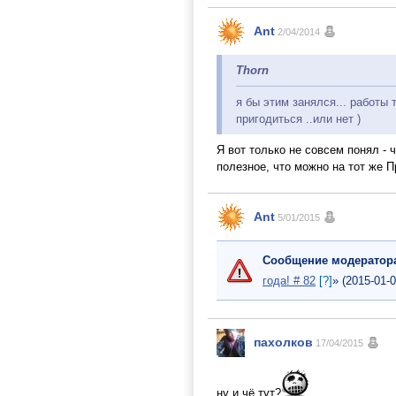
Ant
2/04/2014
Thorn
я бы этим занялся... работы 
пригодиться ..или нет )
Я вот только не совсем понял - 
полезное, что можно на тот же 
Ant
5/01/2015
Сообщение модератор
года! # 82
[?]
» (2015-01-0
пахолков
17/04/2015
ну и чё тут?