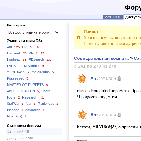
Фору
MetClub.ru
Дискусс
Категории
Привет!
Хочешь поучаствовать в инте
Участники темы (23)
Если ты ещё не зарегистрир
Ant
PRIEST
125,
46,
Hammett
APEXi
20,
15,
Совещательная комната
>
Сай
Ironhead
REsearch
13,
13,
с 241 по 270 из 278
LARS
November
10,
9,
**ILYUXA$**
metallicafan
7,
5,
Ant
Possessed
5,
29/01/2014
MASTER OF PUPPETS
5,
align - deprecated параметр. Пра
Artur
NIKOTIN
Thorn
5,
5,
3,
Я подумаю над этим.
Гость
Research_
2,
2,
StaliWar
Nar
Rattlehead
1,
1,
1,
Picasso
пахолков
1,
1,
Ant
29/01/2014
Max(Rus)
1
Статистика форума
Кстати,
**ILYUXA$**
, а приведи,
Категорий:
15
Дискуссий:
1581