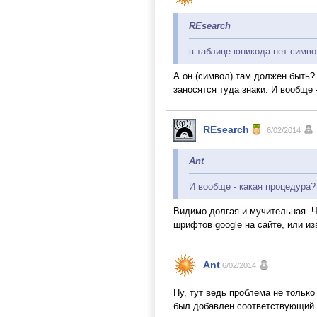
REsearch
в таблице юникода нет симв
А он (символ) там должен быть?
заносятся туда знаки. И вообще 
REsearch
6/02/2014
Ant
И вообще - какая процедура?
Видимо долгая и мучительная. Ч
шрифтов google на сайте, или и
Ant
6/02/2014
Ну, тут ведь проблема не тольк
был добавлен соответствующий 