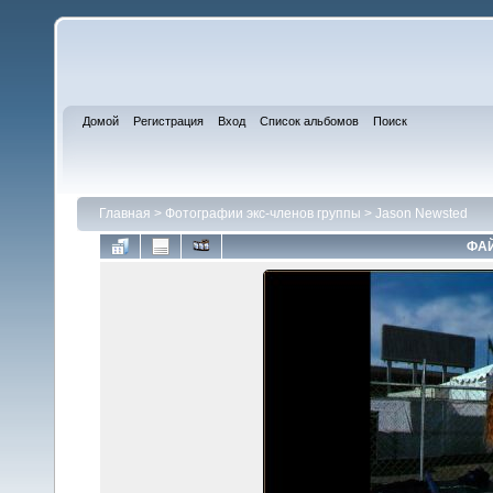
Домой
Регистрация
Вход
Список альбомов
Поиск
Главная
>
Фотографии экс-членов группы
>
Jason Newsted
ФАЙ