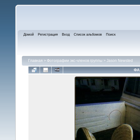
Домой
Регистрация
Вход
Список альбомов
Поиск
Главная
>
Фотографии экс-членов группы
>
Jason Newsted
ФА