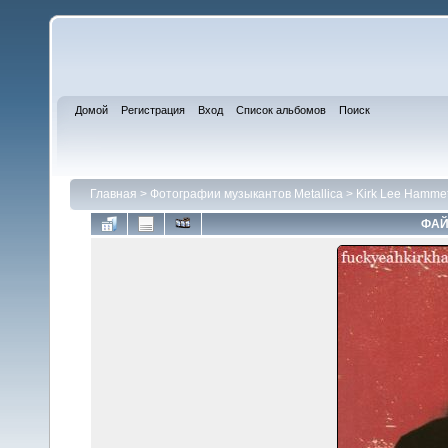
Домой
Регистрация
Вход
Список альбомов
Поиск
Главная
>
Фотографии музыкантов Metallica
>
Kirk Lee Hammet
ФАЙ