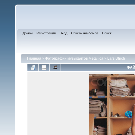
Домой
Регистрация
Вход
Список альбомов
Поиск
Главная
>
Фотографии музыкантов Metallica
>
Lars Ulrich
ФАЙ