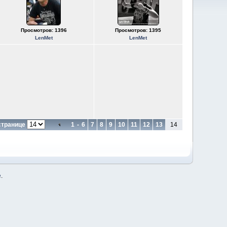
Просмотров: 1396
Просмотров: 1395
LenMet
LenMet
странице
1
-
6
7
8
9
10
11
12
13
14
е
.