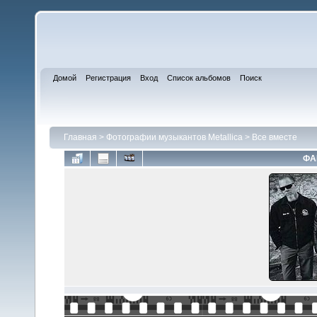
Домой
Регистрация
Вход
Список альбомов
Поиск
Главная
>
Фотографии музыкантов Metallica
>
Все вместе
ФА