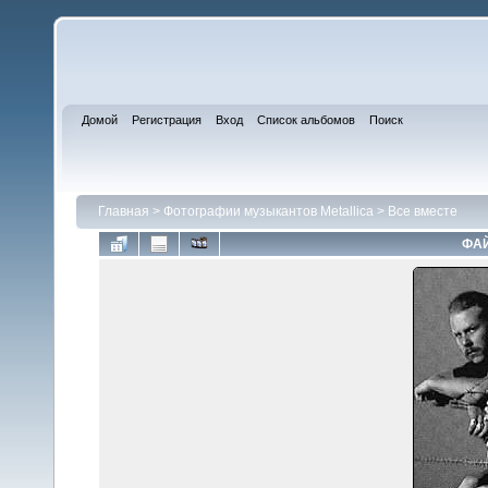
Домой
Регистрация
Вход
Список альбомов
Поиск
Главная
>
Фотографии музыкантов Metallica
>
Все вместе
ФАЙ