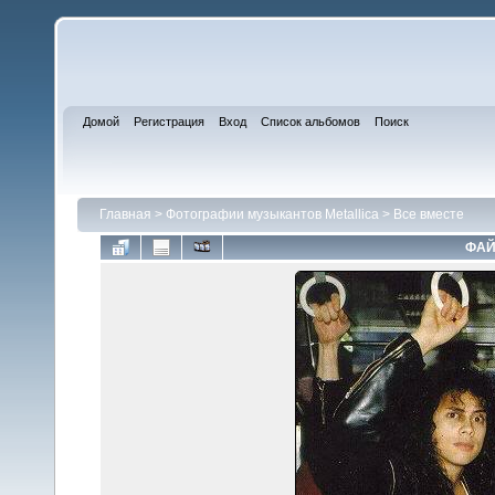
Домой
Регистрация
Вход
Список альбомов
Поиск
Главная
>
Фотографии музыкантов Metallica
>
Все вместе
ФАЙ