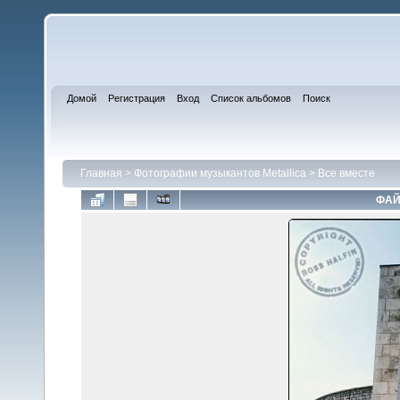
Домой
Регистрация
Вход
Список альбомов
Поиск
Главная
>
Фотографии музыкантов Metallica
>
Все вместе
ФАЙ