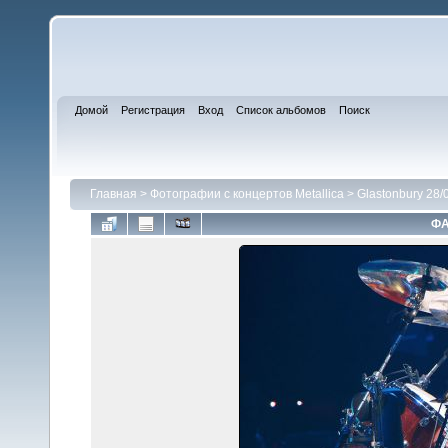
Домой
Регистрация
Вход
Список альбомов
Поиск
Главная
>
Фотографии с концертов Metallica
>
Glastonbury 28/
ФА