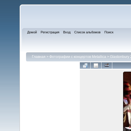
Домой
Регистрация
Вход
Список альбомов
Поиск
Главная
>
Фотографии с концертов Metallica
>
Glastonbury 