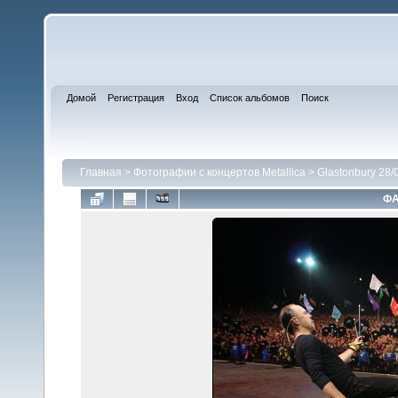
Домой
Регистрация
Вход
Список альбомов
Поиск
Главная
>
Фотографии с концертов Metallica
>
Glastonbury 28/
ФА