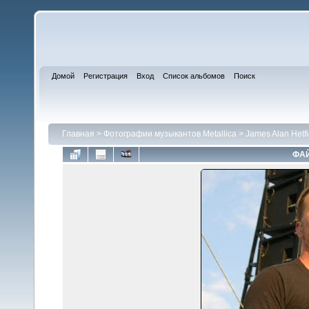
Домой
Регистрация
Вход
Список альбомов
Поиск
Главная
>
Фотографии музыкантов Metallica
>
James Alan Hetfi
ФАЙ