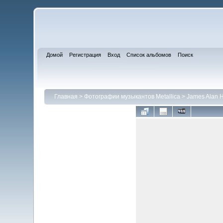
Домой
Регистрация
Вход
Список альбомов
Поиск
Главная
>
Фотографии музыкантов Metallica
>
James Alan H