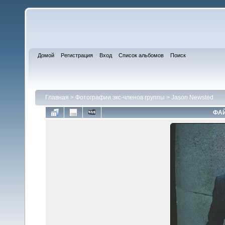
Домой
Регистрация
Вход
Список альбомов
Поиск
Главная
>
Фотографии экс-членов группы
>
Jason Newsted
ФАЙ