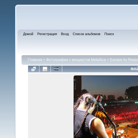
Домой
Регистрация
Вход
Список альбомов
Поиск
Главная
>
Фотографии с концертов Metallica
>
Europe by Requ
ФАЙ