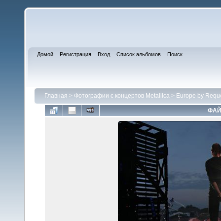
Домой
Регистрация
Вход
Список альбомов
Поиск
Главная
>
Фотографии с концертов Metallica
>
Europe by Requ
ФАЙ