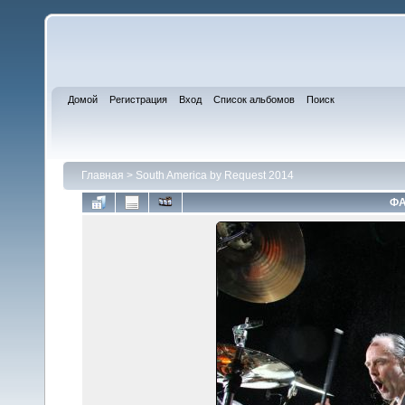
Домой
Регистрация
Вход
Список альбомов
Поиск
Главная
>
South America by Request 2014
ФА