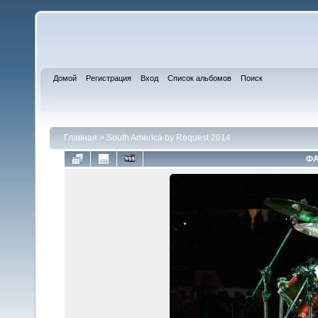
Домой
Регистрация
Вход
Список альбомов
Поиск
Главная
>
South America by Request 2014
ФА