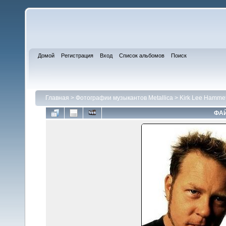
Домой
Регистрация
Вход
Список альбомов
Поиск
Главная
>
Фотографии музыкантов Metallica
>
Kirk Lee Hammet
ФАЙ