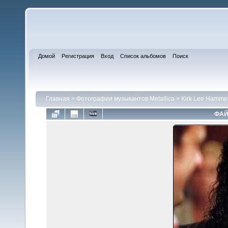
Домой
Регистрация
Вход
Список альбомов
Поиск
Главная
>
Фотографии музыкантов Metallica
>
Kirk Lee Hammet
ФАЙ