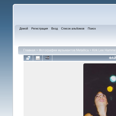
Домой
Регистрация
Вход
Список альбомов
Поиск
Главная
>
Фотографии музыкантов Metallica
>
Kirk Lee Hammet
ФАЙ