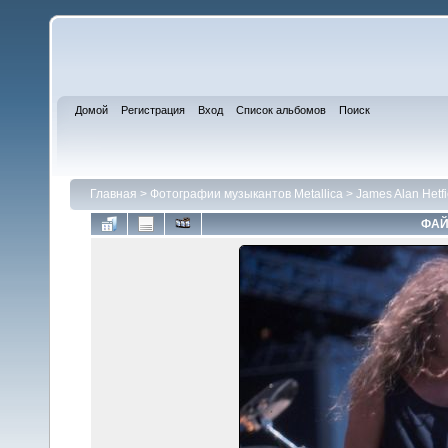
Домой
Регистрация
Вход
Список альбомов
Поиск
Главная
>
Фотографии музыкантов Metallica
>
James Alan Hetfi
ФАЙ