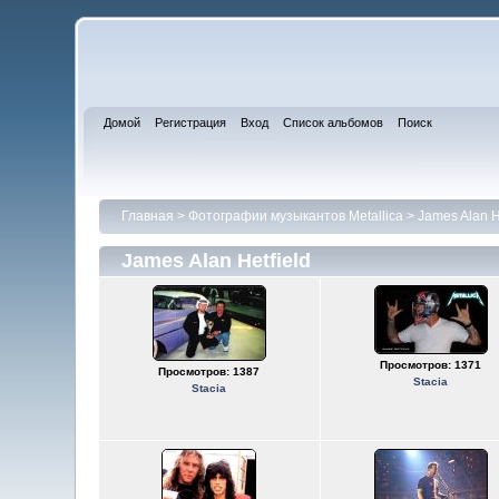
Домой
Регистрация
Вход
Список альбомов
Поиск
Главная
>
Фотографии музыкантов Metallica
>
James Alan H
James Alan Hetfield
Просмотров: 1371
Просмотров: 1387
Stacia
Stacia