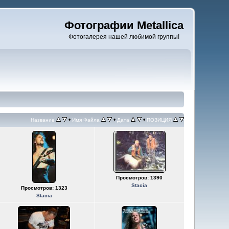
Фотографии Metallica
Фотогалерея нашей любимой группы!
•
•
•
Название
Имя Файла
Дата
ПОЗИЦИЯ
Просмотров: 1390
Stacia
Просмотров: 1323
Stacia