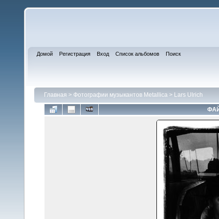
Домой
Регистрация
Вход
Список альбомов
Поиск
Главная
>
Фотографии музыкантов Metallica
>
Lars Ulrich
ФАЙ