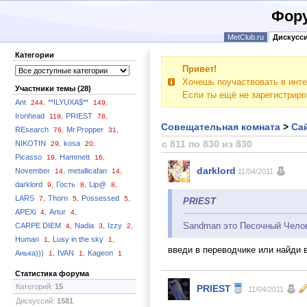
Фору
MetClub.ru
Дискусс
Категории
Привет!
Хочешь поучаствовать в инте
Участники темы (28)
Если ты ещё не зарегистрир
Ant
**ILYUXA$**
244,
149,
Ironhead
PRIEST
119,
78,
Совещательная комната
>
Сай
REsearch
Mr.Propper
76,
31,
с 811 по 830 из 830
NIKOTIN
kosa
29,
20,
Picasso
Hammett
19,
16,
darklord
November
metallicafan
14,
14,
11/04/2011
darklord
Гость
Lip@
9,
8,
8,
LARS
Thorn
Possessed
7,
5,
5,
PRIEST
APEXi
Artur
4,
4,
Sandman это Песочный Челов
CARPE DIEM
Nadia
Izzy
4,
3,
2,
Human
Lusy in the sky
1,
1,
введи в переводчике или найди
Анька)))
IVAN
Kageon
1,
1,
1
Статистика форума
Категорий:
15
PRIEST
11/04/2011
Дискуссий:
1581