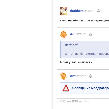
darklord
3/05/2011
а что насчёт текстов и переводо
Ant
3/05/2011
darklord
а что насчёт текстов и пере
А они у вас имеются?
Ant
3/05/2011
Сообщение модератор
с 811 по 830 из 830