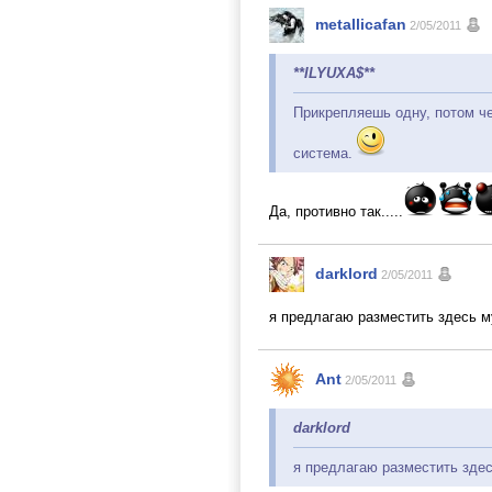
metallicafan
2/05/2011
**ILYUXA$**
Прикрепляешь одну, потом че
система.
Да, противно так.....
darklord
2/05/2011
я предлагаю разместить здесь м
Ant
2/05/2011
darklord
я предлагаю разместить зде