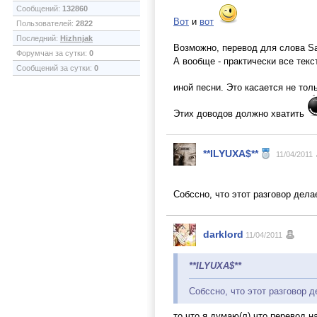
Сообщений:
132860
Вот
и
вот
Пользователей:
2822
Последний:
Hizhnjak
Возможно, перевод для слова Sa
Форумчан за сутки:
0
А вообще - практически все тек
Сообщений за сутки:
0
иной песни. Это касается не то
Этих доводов должно хватить
**ILYUXA$**
11/04/2011
Собссно, что этот разговор дела
darklord
11/04/2011
**ILYUXA$**
Собссно, что этот разговор д
то что я думаю(л) что перевод н