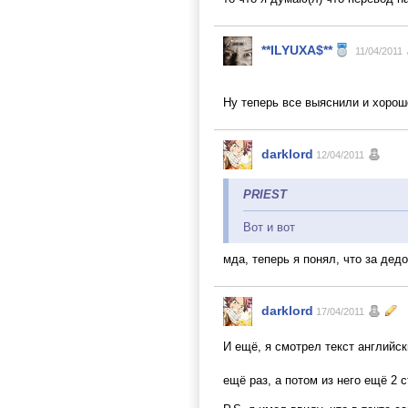
**ILYUXA$**
11/04/2011
Ну теперь все выяснили и хорош
darklord
12/04/2011
PRIEST
Вот и вот
мда, теперь я понял, что за дедо
darklord
17/04/2011
И ещё, я смотрел текст английск
ещё раз, а потом из него ещё 2 