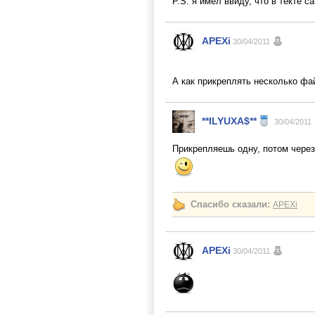
P.S. я имел ввиду, что в текте са
APEXi
30/04/2011
А как прикреплять несколько фа
**ILYUXA$**
30/04/2011
Прикрепляешь одну, потом через
Спасибо сказали:
APEXi
APEXi
30/04/2011