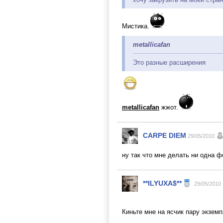
Мистика.
metallicafan
Это разные расширения
metallicafan
жжот.
CARPE DIEM
29/05/2010
ну так что мне делать ни одна ф
**ILYUXA$**
29/05/2010
Киньте мне на ясчик пару экземп