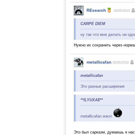
REsearch
29/05/2010
CARPE DIEM
ну так что мне делать ни од
Нужно их сохранить через норм
metallicafan
30/05/2010
metallicafan
Это разные расширения
**ILYUXA$**
metallicafan жжот.
Это был сарказм, думаешь я на