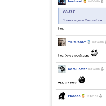
Ironhead
8/06/2010
PRIEST
У меня одного Метклаб так т
Нет.
**ILYUXA$**
8/06/2010
Неа. Уже второй день.
metallicafan
8/06/2010
Ага, и у меня
Picasso
9/06/2010