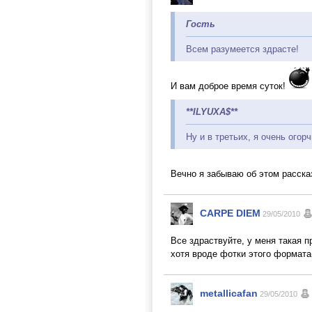
Гость
Всем разумеется здрасте!
И вам доброе время суток!
**ILYUXA$**
Ну и в третьих, я очень огор
Вечно я забываю об этом расск
CARPE DIEM
29/05/2010
Все здраствуйте, у меня такая п
хотя вроде фотки этого формата(
metallicafan
29/05/2010