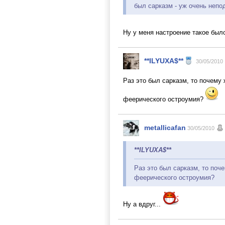
был сарказм - уж очень неп
Ну у меня настроение такое бы
**ILYUXA$**
30/05/2010
Раз это был сарказм, то почему 
феерического остроумия?
metallicafan
30/05/2010
**ILYUXA$**
Раз это был сарказм, то поче
феерического остроумия?
Ну а вдруг...