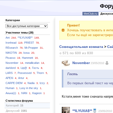
Фору
MetClub.ru
Дискусс
Категории
Привет!
Хочешь поучаствовать в инте
Участники темы (28)
Если ты ещё не зарегистрир
Ant
**ILYUXA$**
244,
149,
Ironhead
PRIEST
119,
78,
Совещательная комната
>
Сай
REsearch
Mr.Propper
76,
31,
с 571 по 600 из 830
NIKOTIN
kosa
29,
20,
Picasso
Hammett
19,
16,
November
November
metallicafan
14,
14,
23/05/2010
darklord
Lip@
Гость
9,
8,
8,
LARS
Possessed
Thorn
7,
5,
5,
Гость
APEXi
Artur
4,
4,
Во первых белый текст на че
CARPE DIEM
Nadia
Izzy
4,
3,
2,
Human
Lusy in the sky
1,
1,
Анька)))
IVAN
Kageon
1,
1,
1
Кстати,меня тоже сначала напря
Статистика форума
Категорий:
15
**ILYUXA$**
Дискуссий:
1581
23/05/2010