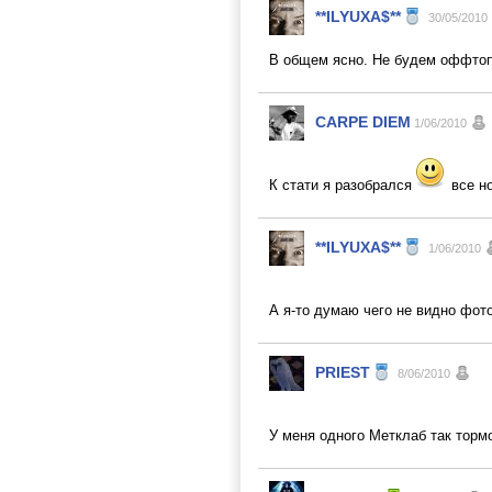
**ILYUXA$**
30/05/2010
В общем ясно. Не будем оффтоп
CARPE DIEM
1/06/2010
К стати я разобрался
все н
**ILYUXA$**
1/06/2010
А я-то думаю чего не видно фот
PRIEST
8/06/2010
У меня одного Метклаб так торм