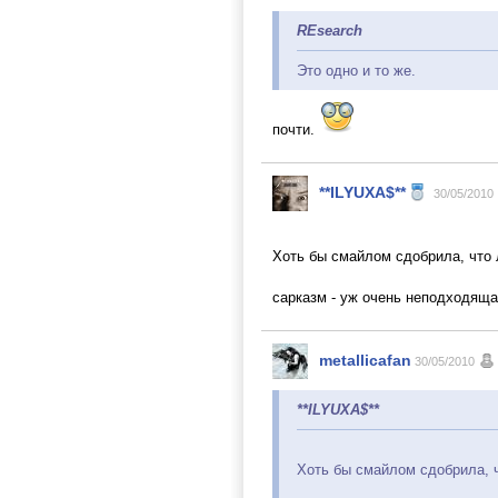
REsearch
Это одно и то же.
почти.
**ILYUXA$**
30/05/2010
Хоть бы смайлом сдобрила, что 
сарказм - уж очень неподходяща
metallicafan
30/05/2010
**ILYUXA$**
Хоть бы смайлом сдобрила, ч