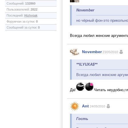
Сообщений:
132860
Пользователей:
2822
November
Последний:
Hizhnjak
но чёрный фон-это прикольн
Форумчан за сутки:
0
Сообщений за сутки:
0
Всегда любил женские аргументы
November
23/05/2010
**ILYUXA$**
Всегда любил женские аргум
Да!
Читать неудобно,г
Ant
24/05/2010
Гость