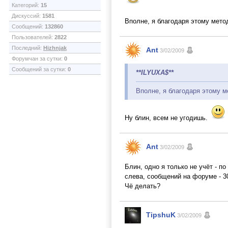
Категорий:
15
Дискуссий:
1581
Вполне, я благодаря этому мет
Сообщений:
132860
Пользователей:
2822
Последний:
Hizhnjak
Ant
3/02/2009
Форумчан за сутки:
0
Сообщений за сутки:
0
**ILYUXA$**
Вполне, я благодаря этому 
Ну блин, всем не угодишь.
Ant
3/02/2009
Блин, одно я только не учёт - п
слева, сообщений на форуме - 304
Чё делать?
TipshuK
3/02/2009