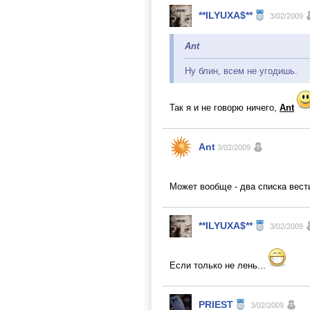
**ILYUXA$**
3/02/2009
Ant
Ну блин, всем не угодишь.
Так я и не говорю ничего,
Ant
Ant
3/02/2009
Может вообще - два списка вес
**ILYUXA$**
3/02/2009
Если только не лень...
PRIEST
3/02/2009