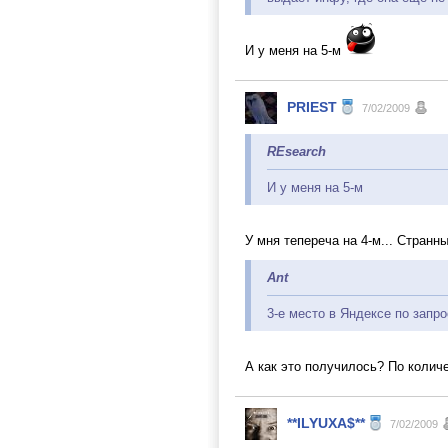
И у меня на 5-м
PRIEST
7/02/2009
REsearch
И у меня на 5-м
У мня тепереча на 4-м... Странн
Ant
3-е место в Яндексе по запрос
А как это получилось? По колич
**ILYUXA$**
7/02/2009