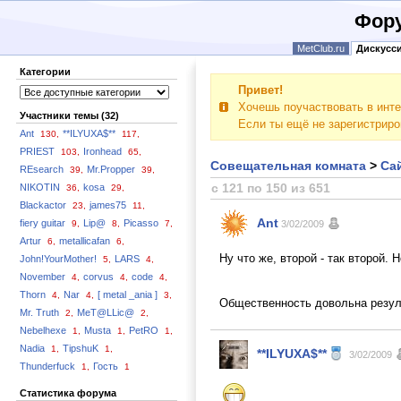
Фору
MetClub.ru
Дискусс
Категории
Привет!
Хочешь поучаствовать в инте
Участники темы (32)
Если ты ещё не зарегистрир
Ant
**ILYUXA$**
130,
117,
PRIEST
Ironhead
103,
65,
Совещательная комната
>
Сай
REsearch
Mr.Propper
39,
39,
с 121 по 150 из 651
NIKOTIN
kosa
36,
29,
Blackactor
james75
23,
11,
Ant
fiery guitar
Lip@
Picasso
9,
8,
7,
3/02/2009
Artur
metallicafan
6,
6,
Ну что же, второй - так второй. 
John!YourMother!
LARS
5,
4,
November
corvus
code
4,
4,
4,
Thorn
Nar
[ metal _ania ]
4,
4,
3,
Общественность довольна резул
Mr. Truth
MeT@LLic@
2,
2,
Nebelhexe
Musta
PetRO
1,
1,
1,
Nadia
TipshuK
1,
1,
**ILYUXA$**
3/02/2009
Thunderfuck
Гость
1,
1
Статистика форума