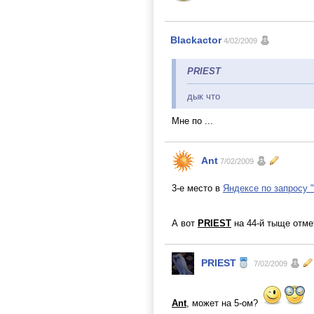
Blackactor
4/02/2009
PRIEST
дык что
Мне по ...
Ant
7/02/2009
3-е место в
Яндексе по запросу "
А вот
PRIEST
на 44-й тыще отм
PRIEST
7/02/2009
Ant
, может на 5-ом?