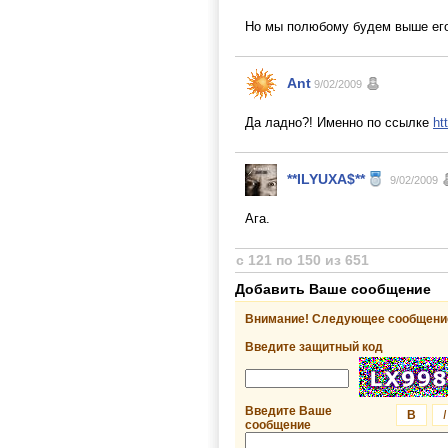
Но мы полюбому будем выше его.
Ant
9/02/2009
Да ладно?! Именно по ссылке
ht
**ILYUXA$**
9/02/2009
Ага.
с 121 по 150 из 651
Добавить Ваше сообщение
Внимание! Следующее сообщение
Введите защитный код
Введите Ваше
B
I
сообщение