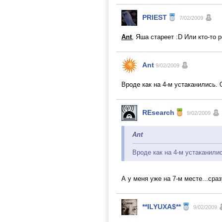
PRIEST
7/02/2009
Ant
, Яша стареет :D Или кто-то 
Ant
9/02/2009
Вроде как на 4-м устаканились.
REsearch
9/02/2009
Ant
Вроде как на 4-м устаканили
А у меня уже на 7-м месте...сра
**ILYUXA$**
9/02/2009