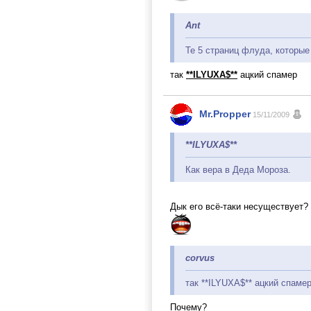
Ant
Те 5 страниц флуда, которые
так
**ILYUXA$**
ацкий спамер
Mr.Propper
15/11/2009
**ILYUXA$**
Как вера в Деда Мороза.
Дык его всё-таки несуществует?
corvus
так **ILYUXA$** ацкий спаме
Почему?