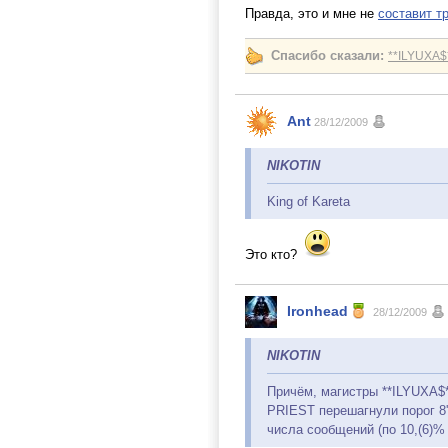
Правда, это и мне не
составит т
Спасибо сказали:
**ILYUXA$
Ant
28/12/2009
NIKOTIN
King of Kareta
Это кто?
Ironhead
28/12/2009
NIKOTIN
Причём, магистры **ILYUXA$**
PRIEST перешагнули порог 8'
числа сообщений (по 10,(6)% 