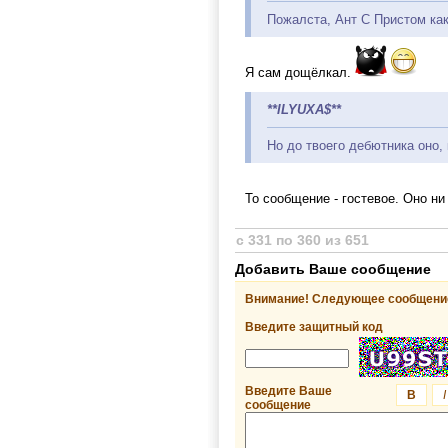
Пожалста, Ант С Пристом как
Я сам дощёлкал.
**ILYUXA$**
Но до твоего дебютника оно, 
То сообщение - гостевое. Оно ни
с 331 по 360 из 651
Добавить Ваше сообщение
Внимание! Следующее сообщение
Введите защитный код
Введите Ваше
B
I
сообщение