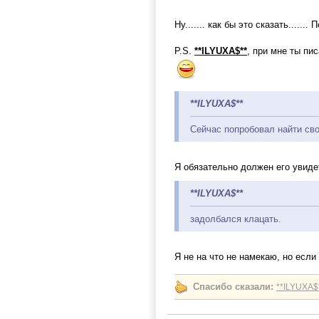
Ну....... как бы это сказать.....
P.S.
**ILYUXA$**
, при мне ты пи
**ILYUXA$**
Сейчас попробовал найти св
Я обязательно должен его увиде
**ILYUXA$**
задолбался клацать.
Я не на что не намекаю, но если
Спасибо сказали:
**ILYUXA$