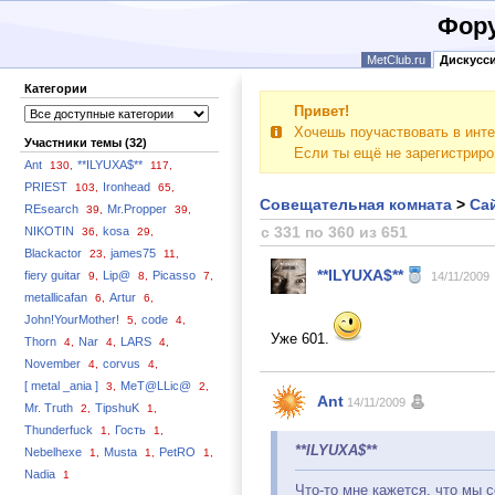
Фору
MetClub.ru
Дискусс
Категории
Привет!
Хочешь поучаствовать в инте
Участники темы (32)
Если ты ещё не зарегистрир
Ant
**ILYUXA$**
130,
117,
PRIEST
Ironhead
103,
65,
Совещательная комната
>
Сай
REsearch
Mr.Propper
39,
39,
с 331 по 360 из 651
NIKOTIN
kosa
36,
29,
Blackactor
james75
23,
11,
**ILYUXA$**
fiery guitar
Lip@
Picasso
9,
8,
7,
14/11/2009
metallicafan
Artur
6,
6,
John!YourMother!
code
5,
4,
Уже 601.
Thorn
Nar
LARS
4,
4,
4,
November
corvus
4,
4,
[ metal _ania ]
MeT@LLic@
3,
2,
Ant
14/11/2009
Mr. Truth
TipshuK
2,
1,
Thunderfuck
Гость
1,
1,
**ILYUXA$**
Nebelhexe
Musta
PetRO
1,
1,
1,
Nadia
1
Что-то мне кажется, что мы 