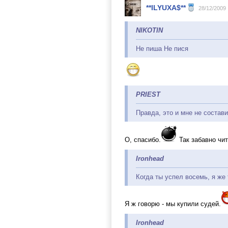
**ILYUXA$**
28/12/2009
NIKOTIN
Не пиша Не пися
PRIEST
Правда, это и мне не состави
О, спасибо.
Так забавно чи
Ironhead
Когда ты успел восемь, я же 
Я ж говорю - мы купили судей.
Ironhead