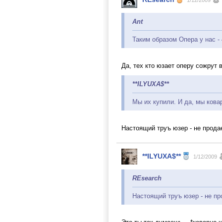
1/12/2009
Ant
Таким образом Опера у нас - 
Да, тех кто юзает оперу сожрут
**ILYUXA$**
Мы их купили. И да, мы кова
Настоящий труъ юзер - не прод
**ILYUXA$**
1/12/2009
REsearch
Настоящий труъ юзер - не пр