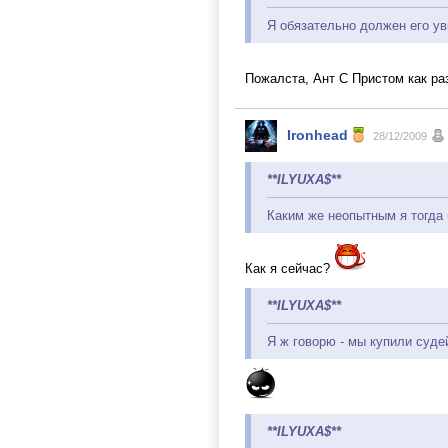
Я обязательно должен его ув
Пожалста, Ант С Пристом как раз
Ironhead
28/12/2009
**ILYUXA$**
Каким же неопытным я тогда
Как я сейчас?
**ILYUXA$**
Я ж говорю - мы купили суде
**ILYUXA$**