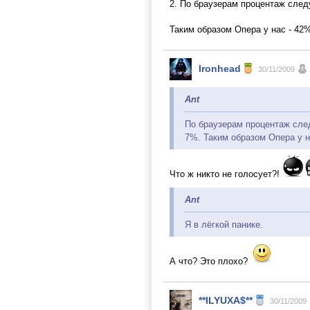
2. По браузерам процентаж следу
Таким образом Опера у нас - 42%
Ironhead
30/11/2009
Ant
По браузерам процентаж след
7%. Таким образом Опера у н
Что ж никто не голосует?!
Ant
Я в лёгкой панике.
А что? Это плохо?
**ILYUXA$**
30/11/2009