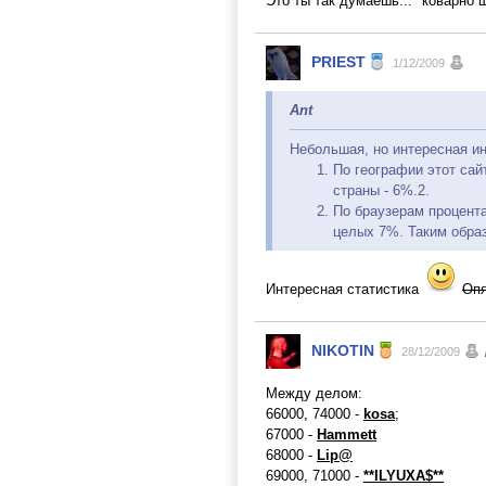
Это ты так думаешь... *коварно 
PRIEST
1/12/2009
Ant
Небольшая, но интересная и
По географии этот сай
страны - 6%.2.
По браузерам процента
целых 7%. Таким образ
Интересная статистика
Опя
NIKOTIN
28/12/2009
Между делом:
66000, 74000 -
kosa
;
67000 -
Hammett
68000 -
Lip@
69000, 71000 -
**ILYUXA$**