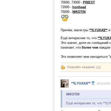
70000, 73000 -
PRIEST
72000 -
Ironhead
75000 -
NIKOTIN
Причём, магистры
**ILYUXA$**
Ещё интереснее то, что
**ILYUXA
Это значит, доля их сообщений с
означает, что
более чем
каждо
Это позволяет мне находиться "
Спасибо сказали:
Ant
**ILYUXA$**
28/12/2009
NIKOTIN
Ещё интереснее то, что **IL