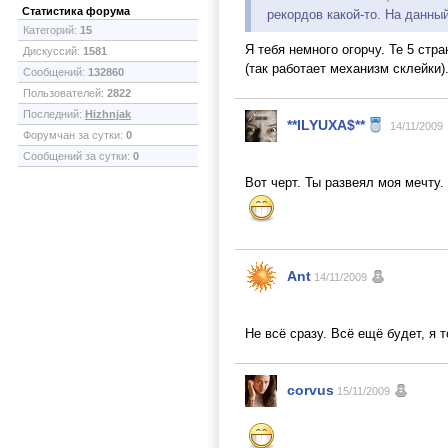
Статистика форума
рекордов какой-то. На данный
Категорий:
15
Я тебя немного огорчу. Те 5 стр
Дискуссий:
1581
(так работает механизм склейки)
Сообщений:
132860
Пользователей:
2822
Последний:
Hizhnjak
**ILYUXA$**
14/11/2009
Форумчан за сутки:
0
Сообщений за сутки:
0
Вот черт. Ты развеял моя мечту.
Ant
14/11/2009
Не всё сразу. Всё ещё будет, я 
corvus
15/11/2009