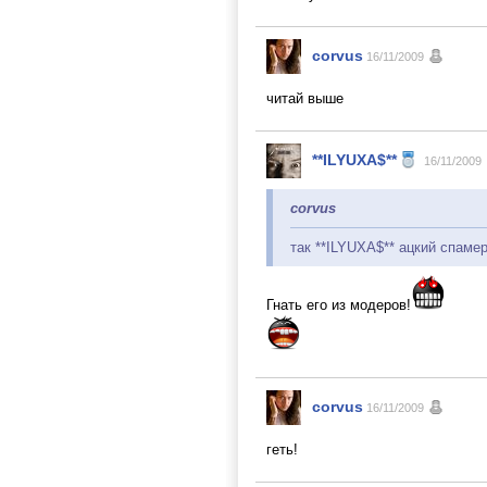
corvus
16/11/2009
читай выше
**ILYUXA$**
16/11/2009
corvus
так **ILYUXA$** ацкий спаме
Гнать его из модеров!
corvus
16/11/2009
геть!