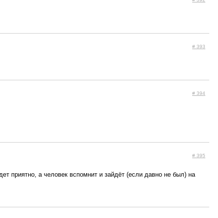
# 393
# 394
# 395
т приятно, а человек вспомнит и зайдёт (если давно не был) на