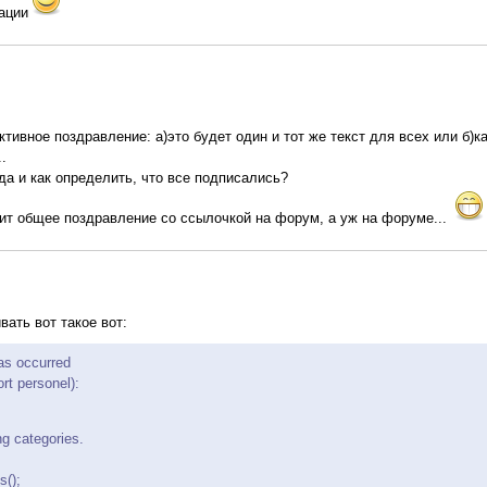
рации
тивное поздравление: а)это будет один и тот же текст для всех или б)
.
 да и как определить, что все подписались?
дит общее поздравление со ссылочкой на форум, а уж на форуме...
ать вот такое вот:
has occurred
rt personel):
ng categories.
s();