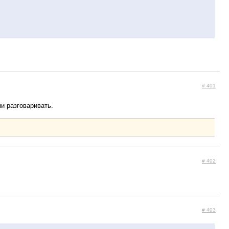
# 401
и разговаривать.
# 402
# 403