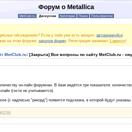
Форум о Metallica
MetClub.ru
Дискуссии
Категории
Поиск
Пользователи
ресных обсуждениях? Если у тебя уже есть аккаунт,
авторизируйся
.
ован на этом форуме,
заполни форму
. Регистрация занимает
1 минуту
!
т MetClub.ru
: [Закрыта] Все вопросы по сайту MetClub.ru - сю
оличеству он-лайн форумчан. В базе ведётся три показателя: количеств
лайн (гости не учитываются).
оле (с надписью "рекорд") появится подсказка, в которой будут указан
IKOTIN