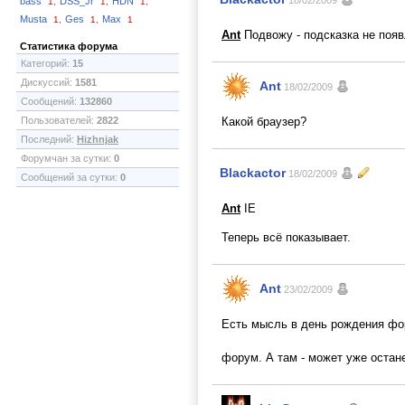
18/02/2009
bass
DSS_Jr
HDN
1,
1,
1,
Musta
Ges
Max
1,
1,
1
Ant
Подвожу - подсказка не появ
Статистика форума
Категорий:
15
Дискуссий:
1581
Ant
18/02/2009
Сообщений:
132860
Пользователей:
2822
Какой браузер?
Последний:
Hizhnjak
Форумчан за сутки:
0
Blackactor
18/02/2009
Сообщений за сутки:
0
Ant
IE
Теперь всё показывает.
Ant
23/02/2009
Есть мысль в день рождения фор
форум. А там - может уже остан