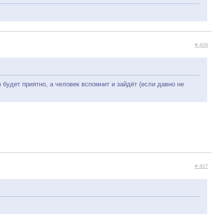
# 406
будет приятно, а человек вспомнит и зайдёт (если давно не
# 407