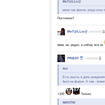
MeT@LLic@
меня таж фихня, когда хочу 
Постоянно?
MeT@LLic@
23/02/2009
ммм..не..редко, а сейчас всё ок
PRIEST
23/02/2009
Ant
Есть мысль в день рождения 
был) на форум. А там - може
+100
Только
NIKOTIN