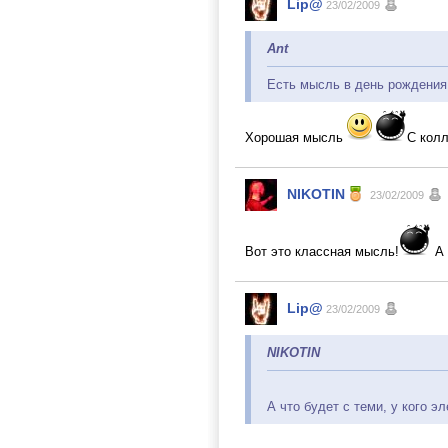
Lip@
23/02/2009
Ant
Есть мысль в день рождения
Хорошая мысль
С кол
NIKOTIN
23/02/2009
Вот это классная мысль!
А 
Lip@
23/02/2009
NIKOTIN
А что будет с теми, у кого э