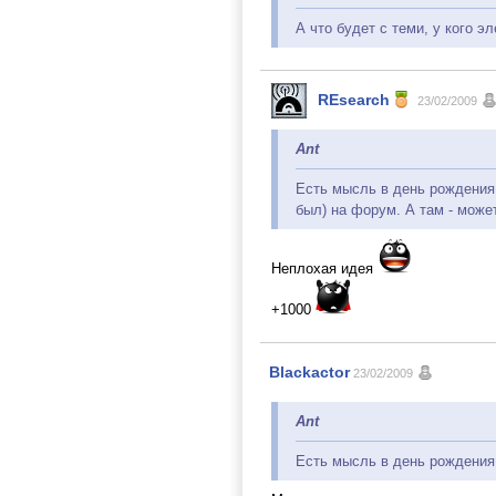
А что будет с теми, у кого э
REsearch
23/02/2009
Ant
Есть мысль в день рождения 
был) на форум. А там - може
Неплохая идея
+1000
Blackactor
23/02/2009
Ant
Есть мысль в день рождения