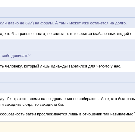
если давно не был) на форум. А там - может уже останется на долго.
х, кто был раньше часто, но сплыл, как говорится (забаненных людей я н
т себя дописать?
ть человеку, который лишь однажды зарегился для чего-то у нас..
уш" я тратить время на поздравления не собираюсь. А те, кто был раньш
ли заходить сюда, то заходили бы.
сообразность затеи прослеживается лишь в отношении так называемых 