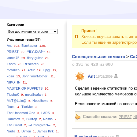
Категории
Привет!
Хочешь поучаствовать в инте
Участники темы (37)
Если ты ещё не зарегистрир
Ant
Blackactor
303,
126,
PRIEST
**ILYUXA$**
90,
63,
Совещательная комната
>
Сай
james75
fiery guitar
29,
28,
с 391 по 420 из 600
Thorn
REsearch
26,
26,
metallica
Artur
Lip@
21,
19,
19,
Ant
kosa
John!YourMother!
13,
11,
18/02/2009
NIKOTIN
11,
Сделал ведение статистики по к
MASTER OF PUPPETS
10,
большое количество мемберов он
TipshuK
metallicafan
9,
6,
MeT@LLic@
Nebelhexe
5,
5,
Если навести мышкой на новое п
Гость
TierMet
4,
3,
The Unnamed One
LARS
3,
3,
Спасибо сказали:
PRIEST
,
N
Hammett
Виктор
Nastia
2,
2,
2,
The Great
-=UnforgiveN=-
2,
2,
Nadia
Dimon
James Kirk
2,
1,
1,
Blackactor