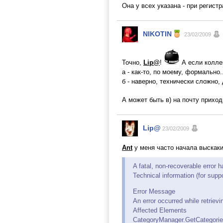
Она у всех указана - при регист
NIKOTIN
23/02/2009
Точно,
Lip@
!
А если коллек
а - как-то, по моему, формально..
б - наверно, технически сложно,
А может быть в) на почту прихо
Lip@
23/02/2009
Ant
у меня часто начала выскакив
A fatal, non-recoverable error 
Technical information (for suppo
Error Message
An error occurred while retrievi
Affected Elements
CategoryManager.GetCategorie