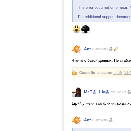
The error occurred on or near
For additional support docume
Ant
23/02/2009
Что-то с базой данных. Не стаб
Спасибо сказали:
Lip@
,
NIK
MeT@LLic@
23/02/2009
Lip@
,у меня таж фихня, когда 
Ant
23/02/2009