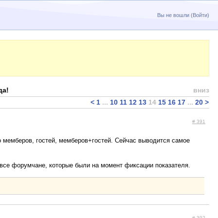
Вы не вошли (
Войти
)
да!
вниз
<
1
...
10
11
12
13
14
15
16
17
...
20
>
# 391
о мемберов, гостей, мемберов+гостей. Сейчас выводится самое
ы все форумчане, которые были на момент фиксации показателя.
# 392