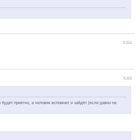
# 404
# 405
будет приятно, а человек вспомнит и зайдёт (если давно не