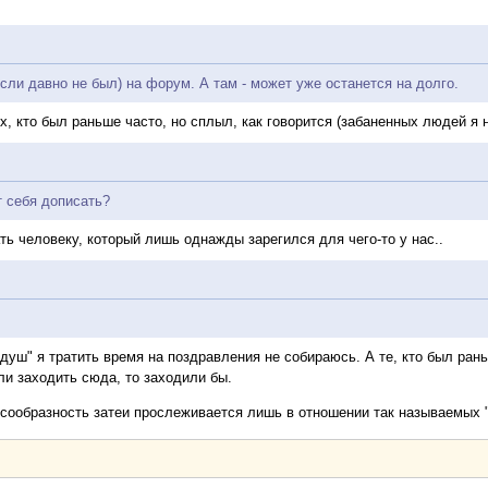
если давно не был) на форум. А там - может уже останется на долго.
х, кто был раньше часто, но сплыл, как говорится (забаненных людей я н
т себя дописать?
ть человеку, который лишь однажды зарегился для чего-то у нас..
уш" я тратить время на поздравления не собираюсь. А те, кто был раньш
ли заходить сюда, то заходили бы.
сообразность затеи прослеживается лишь в отношении так называемых 