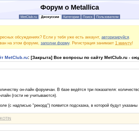
Форум о Metallica
MetClub.ru
Дискуссии
Категории
Поиск
Пользователи
ресных обсуждениях? Если у тебя уже есть аккаунт,
авторизируйся
.
ован на этом форуме,
заполни форму
. Регистрация занимает
1 минуту
!
т MetClub.ru
: [Закрыта] Все вопросы по сайту MetClub.ru - сю
оличеству он-лайн форумчан. В базе ведётся три показателя: количеств
лайн (гости не учитываются).
оле (с надписью "рекорд") появится подсказка, в которой будут указан
IKOTIN