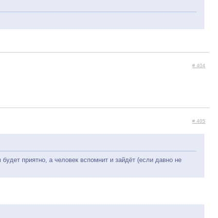
# 404
# 405
будет приятно, а человек вспомнит и зайдёт (если давно не