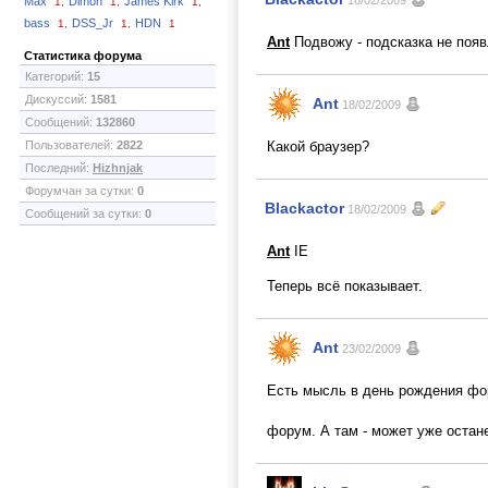
18/02/2009
Max
Dimon
James Kirk
1,
1,
1,
bass
DSS_Jr
HDN
1,
1,
1
Ant
Подвожу - подсказка не появ
Статистика форума
Категорий:
15
Дискуссий:
1581
Ant
18/02/2009
Сообщений:
132860
Пользователей:
2822
Какой браузер?
Последний:
Hizhnjak
Форумчан за сутки:
0
Blackactor
18/02/2009
Сообщений за сутки:
0
Ant
IE
Теперь всё показывает.
Ant
23/02/2009
Есть мысль в день рождения фор
форум. А там - может уже остан