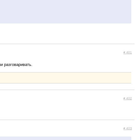
# 401
и разговаривать.
# 402
# 403