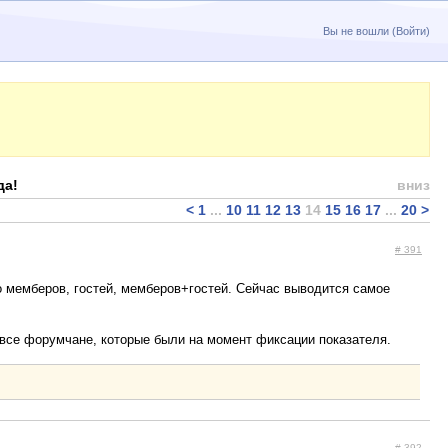
Вы не вошли (
Войти
)
да!
вниз
<
1
...
10
11
12
13
14
15
16
17
...
20
>
# 391
о мемберов, гостей, мемберов+гостей. Сейчас выводится самое
ы все форумчане, которые были на момент фиксации показателя.
# 392