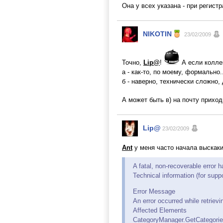
Она у всех указана - при регист
NIKOTIN
23/02/2009
Точно,
Lip@
!
А если коллек
а - как-то, по моему, формально..
б - наверно, технически сложно,
А может быть в) на почту прихо
Lip@
23/02/2009
Ant
у меня часто начала выскакив
A fatal, non-recoverable error 
Technical information (for suppo
Error Message
An error occurred while retrievi
Affected Elements
CategoryManager.GetCategorie