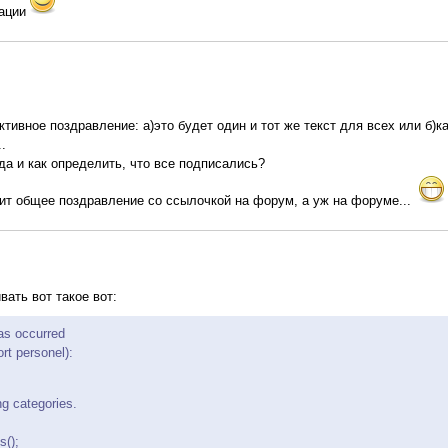
рации
тивное поздравление: а)это будет один и тот же текст для всех или б)
.
 да и как определить, что все подписались?
дит общее поздравление со ссылочкой на форум, а уж на форуме...
ать вот такое вот:
has occurred
rt personel):
ng categories.
s();