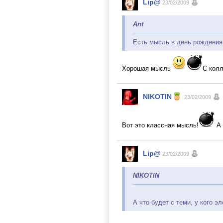
Lip@
23/02/2009
Ant
Есть мысль в день рождения
Хорошая мысль
С кол
NIKOTIN
23/02/2009
Вот это классная мысль!
А 
Lip@
23/02/2009
NIKOTIN
А что будет с теми, у кого э