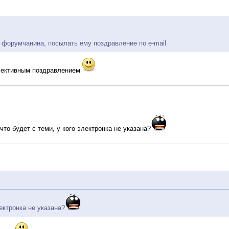
 форумчанина, посылать ему поздравление по e-mail
лективным поздравлением
что будет с теми, у кого электронка не указана?
лектронка не указана?