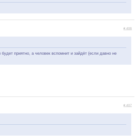
# 406
будет приятно, а человек вспомнит и зайдёт (если давно не
# 407