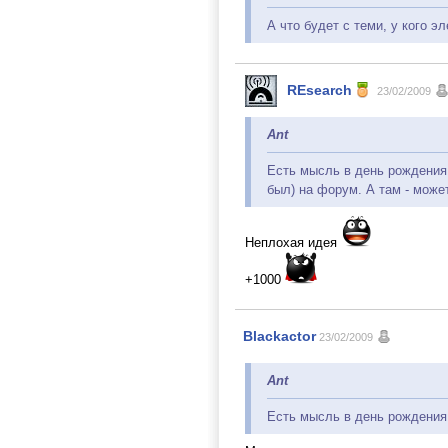
А что будет с теми, у кого э
REsearch
23/02/2009
Ant
Есть мысль в день рождения 
был) на форум. А там - може
Неплохая идея
+1000
Blackactor
23/02/2009
Ant
Есть мысль в день рождения