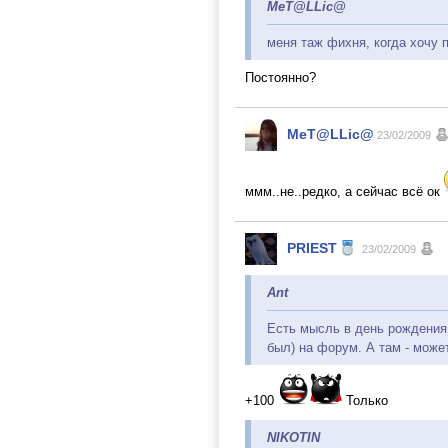
MeT@LLic@
меня таж фихня, когда хочу 
Постоянно?
MeT@LLic@
23/02/2009
ммм..не..редко, а сейчас всё ок
PRIEST
23/02/2009
Ant
Есть мысль в день рождения 
был) на форум. А там - може
+100
Только
NIKOTIN