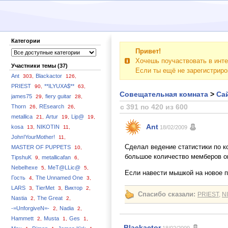
Категории
Привет!
Хочешь поучаствовать в инте
Участники темы (37)
Если ты ещё не зарегистрир
Ant
Blackactor
303,
126,
PRIEST
**ILYUXA$**
90,
63,
Совещательная комната
>
Сай
james75
fiery guitar
29,
28,
с 391 по 420 из 600
Thorn
REsearch
26,
26,
metallica
Artur
Lip@
21,
19,
19,
Ant
kosa
NIKOTIN
13,
11,
18/02/2009
John!YourMother!
11,
Сделал ведение статистики по к
MASTER OF PUPPETS
10,
большое количество мемберов он
TipshuK
metallicafan
9,
6,
Nebelhexe
MeT@LLic@
5,
5,
Если навести мышкой на новое п
Гость
The Unnamed One
4,
3,
LARS
TierMet
Виктор
3,
3,
2,
Спасибо сказали:
PRIEST
,
N
Nastia
The Great
2,
2,
-=UnforgiveN=-
Nadia
2,
2,
Hammett
Musta
Ges
2,
1,
1,
Blackactor