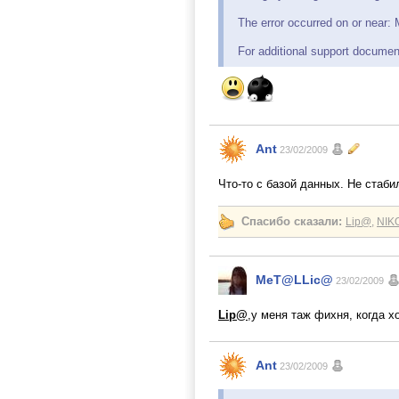
The error occurred on or near
For additional support docume
Ant
23/02/2009
Что-то с базой данных. Не стаб
Спасибо сказали:
Lip@
,
NIK
MeT@LLic@
23/02/2009
Lip@
,у меня таж фихня, когда 
Ant
23/02/2009