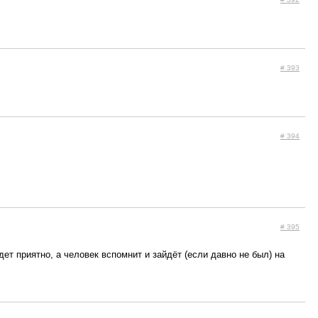
# 393
# 394
# 395
т приятно, а человек вспомнит и зайдёт (если давно не был) на