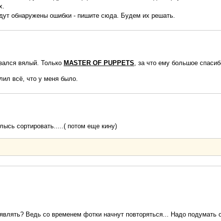
х.
дут обнаружены ошибки - пишите сюда. Будем их решать.
азался вялый. Только
MASTER OF PUPPETS
, за что ему большое спаси
лил всё, что у меня было.
лысь сортировать.....( потом еще кину)
ыявлять? Ведь со временем фотки начнут повторяться... Надо подумать о