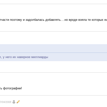
.отчасти поэтому и задолбалась добавлять....но вроде взяла те которых 
, у него их наверное миллиарды
ать фотографии!
7/04/2008