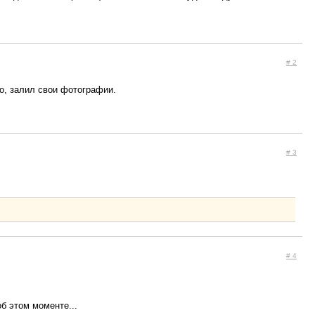
# 2
бо, залил свои фотографии.
# 3
# 4
б этом моменте...