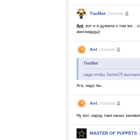
TierMet
17/04/2008
Ant
, вот и я думала о том же...
миллиарды)
Ant
17/04/2008
TierMet
нада чтобы James75 выложил
Ага, надо бы...
Ant
17/04/2008
Ну вот, народ таки начал залив
MASTER OF PUPPETS
1