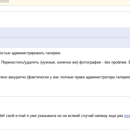
ffMett
ностью администрировать галерею.
 Переностить/удалять (нужные, конечно же) фотографии - без проблем.
нужно аккуратно (фактически у вас полные права администратора галер
тебя! свой e-mail я уже указывала но на всякий случай напишу еще раз
mrs