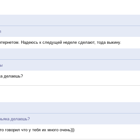
л
нтернетом. Надеюсь к следущей неделе сделают, тода выкину.
ды
ка делаешь?
аньяка делаешь?
о говорил что у тебя их много очень)))