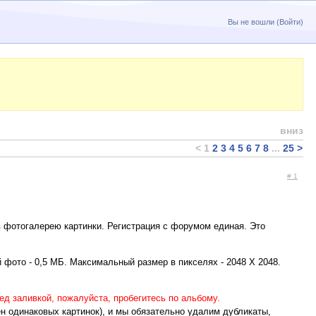
Вы не вошли (
Войти
)
вниз
<
1
2
3
4
5
6
7
8
...
25
>
# 1
в фотогалерею картинки. Регистрация с форумом единая. Это
фото - 0,5 МБ. Максимальный размер в пикселях - 2048 X 2048.
ед заливкой, пожалуйста, пробегитесь по альбому.
ён одинаковых картинок), и мы обязательно удалим дубликаты,