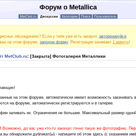
Форум о Metallica
MetClub.ru
Дискуссии
Категории
Поиск
Пользователи
ресных обсуждениях? Если у тебя уже есть аккаунт,
авторизируйся
.
ован на этом форуме,
заполни форму
. Регистрация занимает
1 минуту
!
т MetClub.ru
: [Закрыта] Фотогалерея Металлики
лающих!
ванные на этом форуме, автоматически имеют возможность закачивать 
уются на форуме, автоматически регистрируются и в галерее.
афии заливать их. Ограничения не большие. Максимальный размер одной 
!
Возможно, до вас уже кто-то закачал точно такую же фотографию. Пер
а вы обнаружили дубликат(ы) - напишите об этом здесь (с указанием им