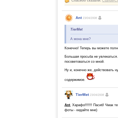
Спасибо сказали:
CsanderCli
Ant
23/04/2008
TierMet
А мона мне?
Конечно! Теперь вы можете пол
Большая просьба не увлекаться.
посоветоваться со мной.
Ну и, конечно же, действовать 
содержимое.
TierMet
23/04/2008
Ant
, Харафо!!!!!!! Пасиб! Чмак 
фоты - кидайте мне)