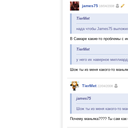
james75
18/04/2008
TierMet
нада чтобы James75 выложи
В Самаре какие-то проблемы с и
TierMet
у него их наверное миллиар
Шож ты из меня какого-то манья
TierMet
22/04/2008
james75
Шож ты из меня какого-то м
Почему маньяка???? Ты сам как-т