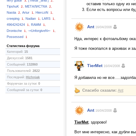
fiery guitar
[ metal _ania ]
3,
2,
оставив только одну из ни
TipshuK
МЕТАЛИСТКА
2,
2,
Если есть вопросы или бу
Nastia
Artur
HiercziN
2,
1,
1,
creeping
Nadian
LARS
1,
1,
1,
4964242424
RAMM
1,
1,
Ant
16/04/2008
Dronische
-=UnforgiveN=-
1,
1,
Possessed
1
Нда, интерес к фотоальбому ок
Статистика форума
Я тоже покопался в архивах и за
Категорий:
15
Дискуссий:
1581
Сообщений:
132860
TierMet
16/04/2008
Пользователей:
2822
Последний:
Hizhnjak
Я добавила но не все.....задолба
Форумчан за сутки:
0
Сообщений за сутки:
0
Спасибо сказали:
Ant
Ant
16/04/2008
TierMet
, здорово!
Вот мне интересно, как дубли в