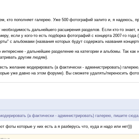
ем, кто пополняет галерею. Уже 500 фотографий залито и, я надеюсь, п
 необходимость дальнейшего расширения разделов. Если кто-то знает, к
еру, если у кого-то есть подборка фотографий с концерта 2007-го года 
рты" с альбомами (названия которых будут содержать названия концерто
о интереснее - дальнейшее разделение на категории и альбомы. Так как
атривать другим людям).
о есть желание модерировать (а фактически - администрировать) галере
торые уже давно на этом форуме). Вы сможете удалять/переносить фотог
 модерировать (а фактически - администрировать) галерею, пишите сюда
т фоты которые у них есть а я разберусь что, куда и надо или нет)))