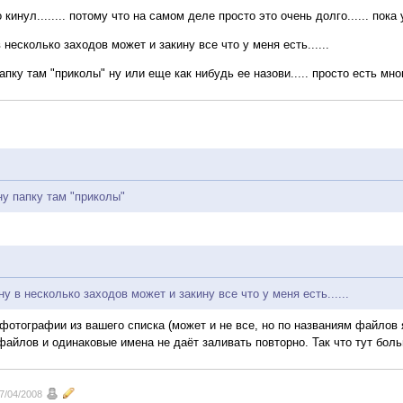
кинул........ потому что на самом деле просто это очень долго...... пока у
в несколько заходов может и закину все что у меня есть......
апку там "приколы" ну или еще как нибудь ее назови..... просто есть мно
ну папку там "приколы"
ну в несколько заходов может и закину все что у меня есть......
фотографии из вашего списка (может и не все, но по названиям файлов я
файлов и одинаковые имена не даёт заливать повторно. Так что тут бол
7/04/2008