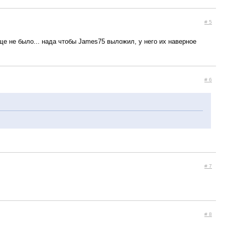
# 5
еще не было... нада чтобы James75 выложил, у него их наверное
# 6
# 7
# 8