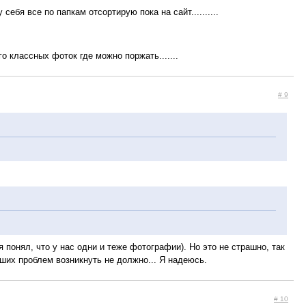
 себя все по папкам отсортирую пока на сайт..........
го классных фоток где можно поржать.......
# 9
 понял, что у нас одни и теже фотографии). Но это не страшно, так
ьших проблем возникнуть не должно... Я надеюсь.
# 10