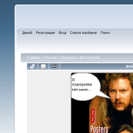
Домой
Регистрация
Вход
Список альбомов
Поиск
Главная
>
Разное
>
Приколы с Металликой
ФАЙ